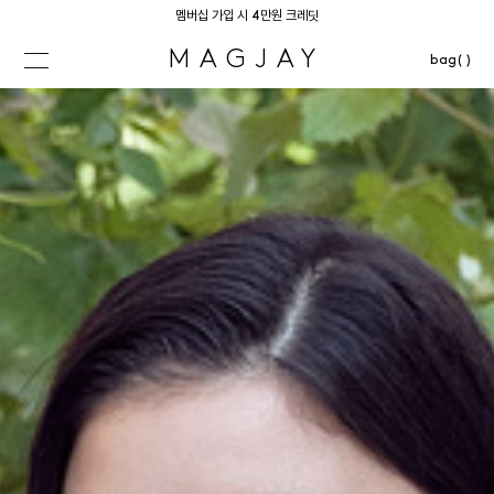
멤버십 가입 시 4만원 크레딧
MAGJAY
bag( )