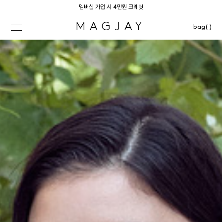
멤버십 가입 시 4만원 크레딧
MAGJAY
bag( )