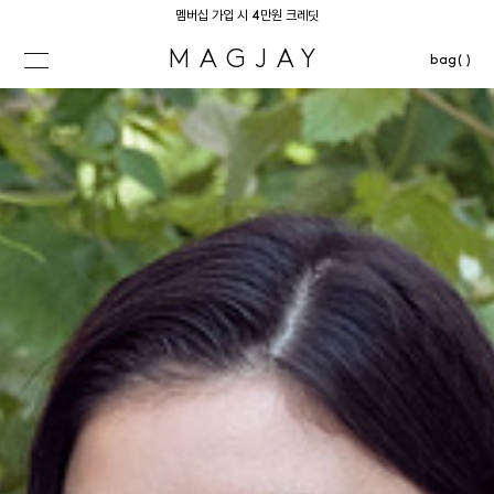
멤버십 가입 시 4만원 크레딧
MAGJAY
bag( )