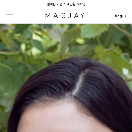
멤버십 가입 시 4만원 크레딧
MAGJAY
bag( )