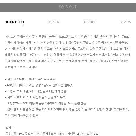
SOLD OUT
DESCRIPTION
DETAILS
SHIPPING
REVIEW
이번 트라우저는 지난 두 시즌 동안 꾸준히 베스트셀러로 자리 잡은 아이템을 한층 더 클래식한 무드로
다듬어 재해석한 제품입니다. 허리선을 안정감 있게 잡아주면서 밑으로 갈수록 좁아지는 실루엣은 80
년대 테일러링에서 영감을 얻은 것으로, 과하지 않으면서도 구조적인 핏을 구현했습니다. 프런트 턱 디
테일은 다리를 길고 매끈하게 표현하며, 볼륨감 있는 실루엣이 자연스럽게 흐르다가 밑단에서 단정하게
모여 클래식한 무드를 강화합니다. 이번 시즌에는 소재와 봉제 완성도를 높여, 베이식하지만 차별화된
클래식 팬츠로 제안합니다.
- 시즌 베스트셀러, 클래식 무드로 재출시
- 80년대 테이퍼드 라인 영감 / 밑으로 좁아지는 실루엣
- 프런트 턱 디테일, 레그 라인 길고 매끈하게 연출
- 셔츠·니트 매치 시 매시즌 어울리는 클래식 무드
- 모델(172cm/XS) 착용 제품은 S사이즈에 기장을 5cm 늘린 샘플
- 실제 판매 제품은 여유 있는 와이드 테이퍼드 핏에 평균 신장 기준으로 적당한 기장감으로 제작되어,
부담 없이 착용하실 수 있음.
[소재]
[겉감] 울 4%, 큐프라 4%, 폴리에스터 66%, 레이온 24%, 스판 2%