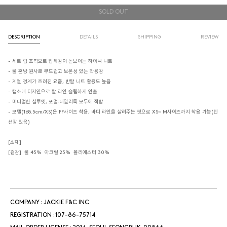
SOLD OUT
DESCRIPTION
DETAILS
SHIPPING
REVIEW
- 세로 립 조직으로 입체감이 돋보이는 하이넥 니트
- 울 혼방 원사로 부드럽고 보온성 있는 착용감
- 계절 경계가 흐려진 요즘, 반팔 니트 활용도 높음
- 캡소매 디자인으로 팔 라인 슬림하게 연출
- 미니멀한 실루엣, 포멀·데일리룩 모두에 적합
- 모델(168.5cm/XS)은 FF사이즈 착용, 바디 라인을 살려주는 핏으로 XS~ M사이즈까지 착용 가능(텐
션감 있음)
[소재]
[겉감] 울 45% 아크릴 25% 폴리에스터 30%
COMPANY : JACKIE F&C INC
REGISTRATION : 107-86-75714