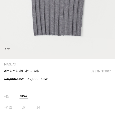
1
/
2
MAGJAY
리브 하프 하이넥 니트 - 그레이
J253MNT007
138,000
KRW
69,000
KRW
GRAY
색상
사이즈
S
M