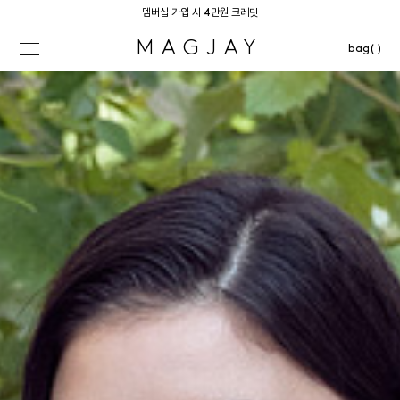
멤버십 가입 시 4만원 크레딧
MAGJAY
bag( )