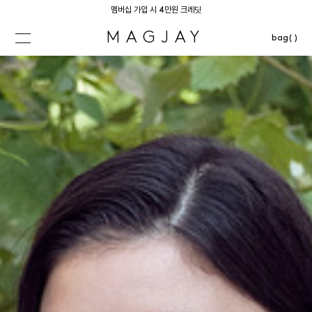
멤버십 가입 시 4만원 크레딧
MAGJAY
bag( )