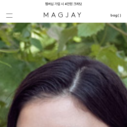
멤버십 가입 시 4만원 크레딧
MAGJAY
bag( )