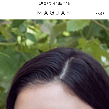
멤버십 가입 시 4만원 크레딧
MAGJAY
bag( )