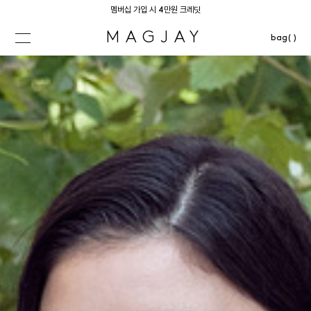
멤버십 가입 시 4만원 크레딧
MAGJAY
bag( )