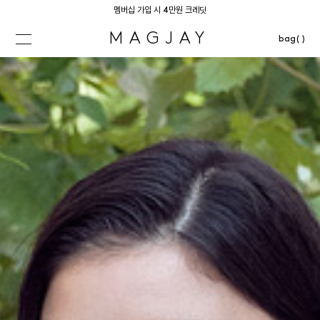
멤버십 가입 시 4만원 크레딧
MAGJAY
bag( )