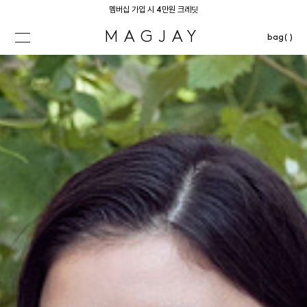
멤버십 가입 시 4만원 크레딧
MAGJAY
bag( )