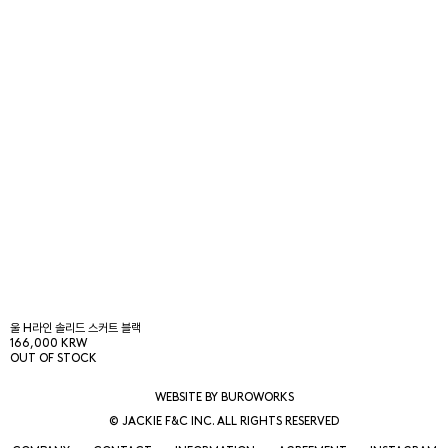
울 H라인 솔리드 스커트 블랙
166,000 KRW
OUT OF STOCK
WEBSITE BY BUROWORKS
© JACKIE F&C INC. ALL RIGHTS RESERVED