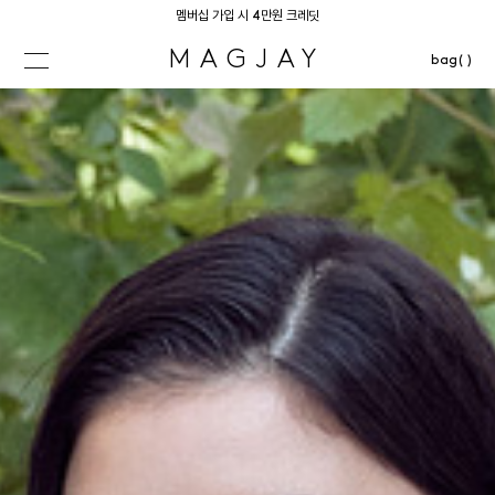
멤버십 가입 시 4만원 크레딧
MAGJAY
bag( )