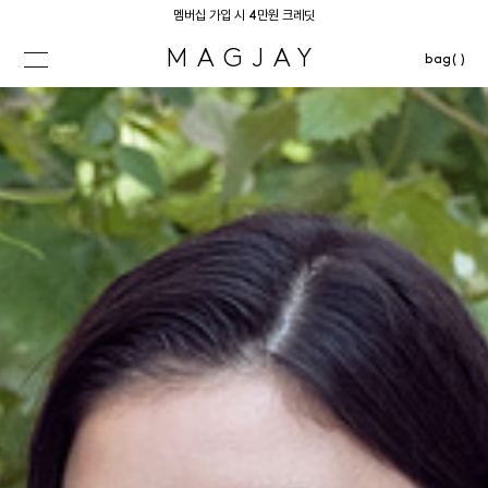
멤버십 가입 시 4만원 크레딧
MAGJAY
bag( )