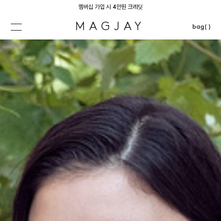
멤버십 가입 시 4만원 크레딧
MAGJAY
bag( )