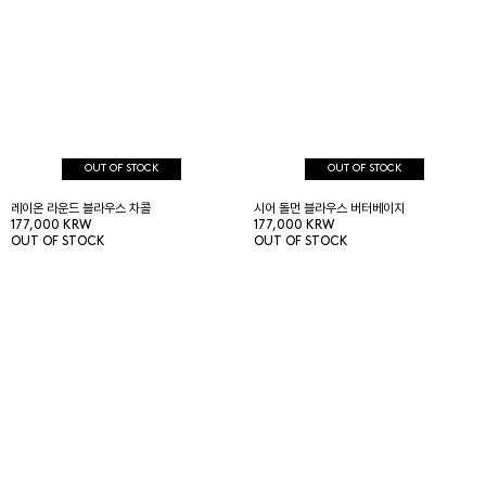
OUT OF STOCK
OUT OF STOCK
레이온 라운드 블라우스 차콜
시어 돌먼 블라우스 버터베이지
177,000 KRW
177,000 KRW
OUT OF STOCK
OUT OF STOCK