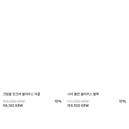
크링클 모크넥 블라우스 차콜
시어 돌먼 블라우스 블랙
109,000 KRW
10%
177,000 KRW
10%
98,100 KRW
159,300 KRW