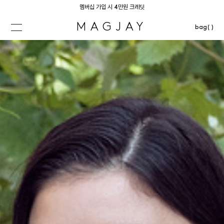
멤버십 가입 시 4만원 크레딧
MAGJAY
bag( )