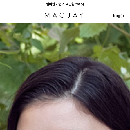
멤버십 가입 시 4만원 크레딧
MAGJAY
bag( )