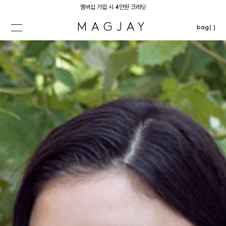
멤버십 가입 시 4만원 크레딧
MAGJAY
bag( )