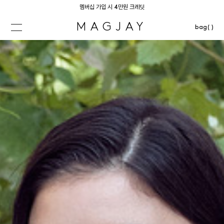
멤버십 가입 시 4만원 크레딧
MAGJAY
bag( )