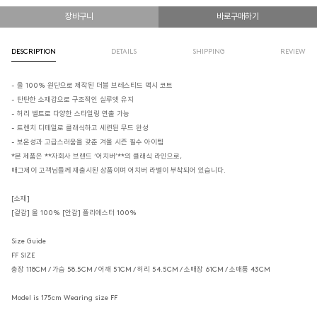
장바구니
바로구매하기
DESCRIPTION
DETAILS
SHIPPING
REVIEW
- 울 100% 원단으로 제작된 더블 브레스티드 맥시 코트
- 탄탄한 소재감으로 구조적인 실루엣 유지
- 허리 벨트로 다양한 스타일링 연출 가능
- 트렌치 디테일로 클래식하고 세련된 무드 완성
- 보온성과 고급스러움을 갖춘 겨울 시즌 필수 아이템
*본 제품은 **자회사 브랜드 ‘어치버’**의 클래식 라인으로,
매그제이 고객님들께 재출시된 상품이며 어치버 라벨이 부착되어 있습니다.
[소재]
[겉감] 울 100% [안감] 폴리에스터 100%
Size Guide
FF SIZE
총장 118CM / 가슴 58.5CM / 어깨 51CM / 허리 54.5CM / 소매장 61CM / 소매통 43CM
Model is 175cm Wearing size FF