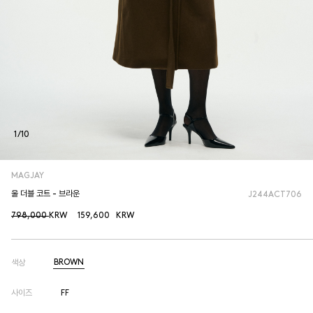
1
/
10
MAGJAY
울 더블 코트 - 브라운
J244ACT706
798,000
KRW
159,600
KRW
BROWN
색상
사이즈
FF