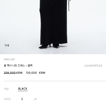
1
/
6
MAGJAY
울 맥시 니트 드레스 - 블랙
J244MOP508
258,000
KRW
129,000
KRW
BLACK
색상
사이즈
S
M