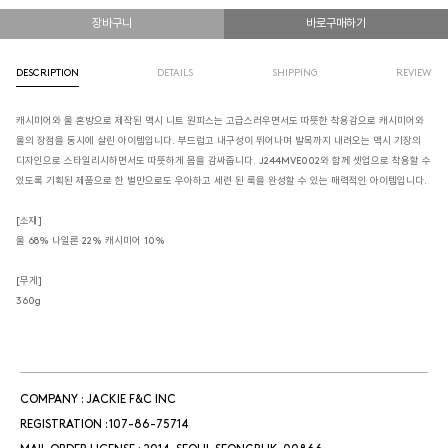
장바구니
바로구매하기
DESCRIPTION
DETAILS
SHIPPING
REVIEW
캐시미어와 울 혼방으로 제작된 맥시 니트 원피스는 고급스러우면서도 따뜻한 착용감으로 캐시미어와
울의 장점을 동시에 살린 아이템입니다. 부드럽고 내구성이 뛰어나며 발목까지 내려오는 맥시 기장의
디자인으로 스타일리시하면서도 따뜻하게 몸을 감싸줍니다. J244MVE002와 함께 셋업으로 착용할 수
있도록 기획된 제품으로 한 벌만으로도 우아하고 세련 된 룩을 완성할 수 있는 매력적인 아이템입니다.
[소재]
울 68% 나일론 22% 캐시미어 10%
[무게]
360g
COMPANY : JACKIE F&C INC
REGISTRATION : 107-86-75714