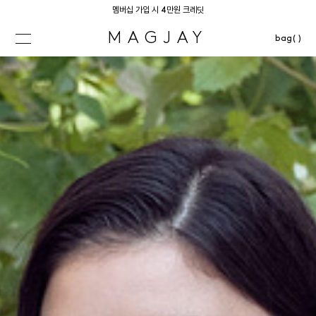
멤버십 가입 시 4만원 크레딧
MAGJAY
bag( )