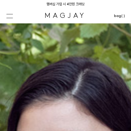
멤버십 가입 시 4만원 크레딧
MAGJAY
bag( )