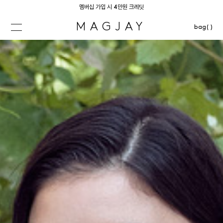
멤버십 가입 시 4만원 크레딧
MAGJAY
bag( )