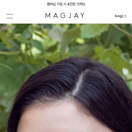
멤버십 가입 시 4만원 크레딧
MAGJAY
bag( )