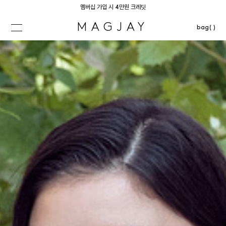
멤버십 가입 시 4만원 크레딧
MAGJAY
bag( )