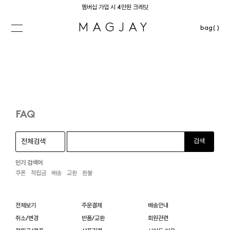
멤버십 가입 시 4만원 크레딧
MAGJAY
bag( )
FAQ
검색
인기 검색어
쿠폰
적립금
배송
교환
환불
전체보기
주문결제
배송안내
취소/변경
반품/교환
회원관련