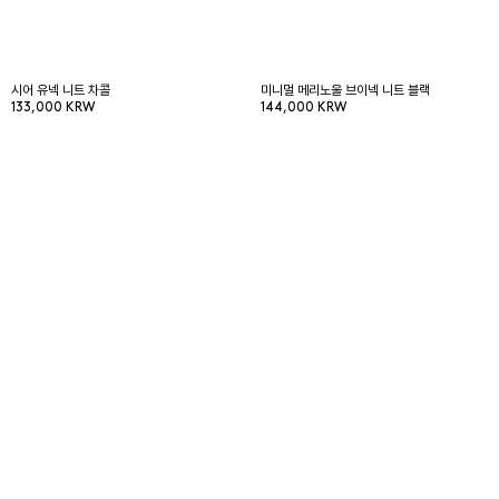
시어 유넥 니트 차콜
미니멀 메리노울 브이넥 니트 블랙
133,000 KRW
144,000 KRW