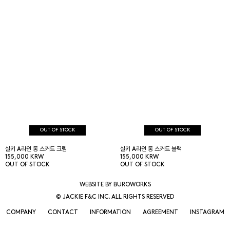
OUT OF STOCK
OUT OF STOCK
실키 A라인 롱 스커트 크림
실키 A라인 롱 스커트 블랙
155,000 KRW
155,000 KRW
OUT OF STOCK
OUT OF STOCK
WEBSITE BY BUROWORKS
© JACKIE F&C INC. ALL RIGHTS RESERVED
COMPANY
CONTACT
INFORMATION
AGREEMENT
INSTAGRAM