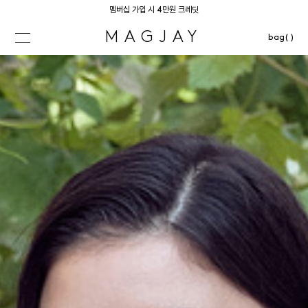
멤버십 가입 시 4만원 크레딧
MAGJAY
bag( )