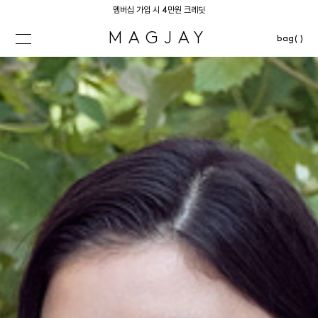
멤버십 가입 시 4만원 크레딧
MAGJAY
bag( )