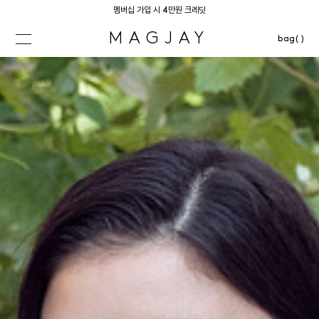
멤버십 가입 시 4만원 크레딧
MAGJAY
bag( )